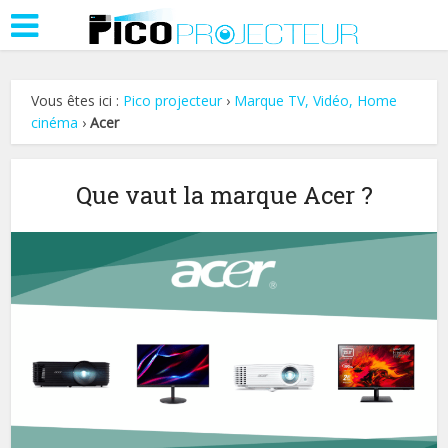
Vous êtes ici :
Pico projecteur
›
Marque TV, Vidéo, Home
cinéma
›
Acer
Que vaut la marque Acer ?