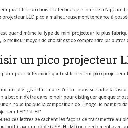
eur pico LED, on choisit la technologie interne à l’apparei
e le projecteur LED pico a malheureusement tendance à possé
e c’est quand même
le type de mini projecteur le plus fabriq
le meilleur moyen de choisir est de comprendre les autres 
isir un pico projecteur 
omparer pour déterminer quel est le meilleur pico projecteur 
nue du plus grand nombre d’entre nous se cache la visibili
n a besoin d’être dans le noir pour distinguer quelque chose
lution nous indique la composition de l’image, le nombre de pi
ojecteur LED full HD
toutes ces lettres se cachent les façons de transmettre au pic
u Bluetooth), avec un câble (USB, HDMI) ou directement avec 