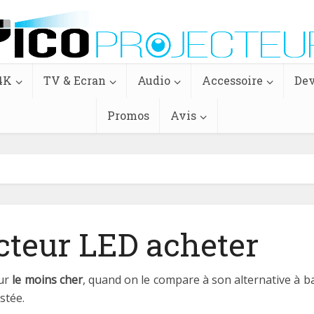
4K
TV & Ecran
Audio
Accessoire
Dev
Promos
Avis
ecteur LED acheter
eur
le moins cher
, quand on le compare à son alternative à bas
stée.