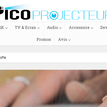
4K
TV & Ecran
Audio
Accessoire
Dev
Promos
Avis
oPix