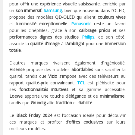
pour offrir une
expérience visuelle saisissante
, enrichie par
un
son immersif
.
Samsung
, bien que nouveau dans l’OLED,
propose des modèles
QD-OLED
qui allient
couleurs vives
et
luminosité exceptionnelle
.
Panasonic
reste un favori
pour les cinéphiles, grâce à son
calibrage précis
et ses
performances dignes des studios
.
Philips
, de son côté,
associe la
qualité d’image
à l’
Ambilight
pour une
immersion
totale
.
D’autres marques rivalisent également d’ingéniosité.
Hisense
propose des modèles
abordables
sans sacrifier la
qualité, tandis que
Vizio
s’impose avec des téléviseurs au
rapport qualité-prix convaincant
.
TCL
est plébiscité pour
ses
fonctionnalités intuitives
et sa gamme accessible.
Loewe
apporte une touche d’
élégance
et de
minimalisme
,
tandis que
Grundig
allie
tradition
et
fiabilité
.
Le
Black Friday 2024
est l’occasion idéale pour découvrir
ces marques et profiter d’
offres exclusives
sur leurs
meilleurs modèles.