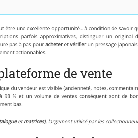
t être une excellente opportunité… à condition de savoir q
riptions parfois approximatives, distinguer un original 
ure pas à pas pour
acheter
et
vérifier
un pressage japonais e
tement actionnables.
 plateforme de vente
orique du vendeur est visible (ancienneté, notes, commentair
 à 98 % et un volume de ventes conséquent sont de bons
ement bas.
talogue
et
matrices
), largement utilisé par les collectionne