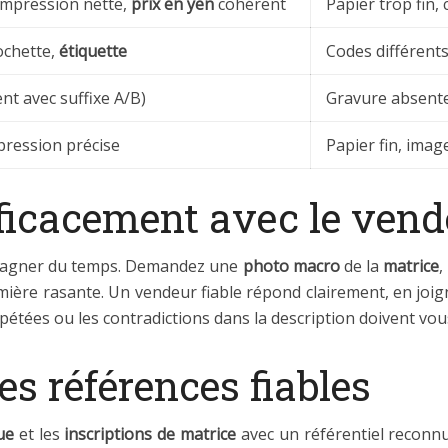
 impression nette,
prix en yen
cohérent
Papier trop fin,
ochette,
étiquette
Codes différent
nt avec suffixe A/B)
Gravure absente/
mpression précise
Papier fin, imag
icacement avec le vend
t gagner du temps. Demandez une
photo macro
de la
matrice
,
mière rasante. Un vendeur fiable répond clairement, en joig
étées ou les contradictions dans la description doivent vous
s références fiables
ue
et les
inscriptions de matrice
avec un référentiel reconnu