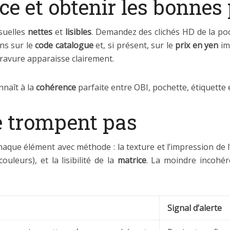
ce et obtenir les bonnes
isuelles
nettes
et
lisibles
. Demandez des clichés HD de la poch
ans sur le
code catalogue
et, si présent, sur le
prix en yen
im
gravure apparaisse clairement.
naît à la
cohérence
parfaite entre OBI, pochette, étiquette 
ne trompent pas
que élément avec méthode : la texture et l’impression de l
ouleurs), et la lisibilité de la
matrice
. La moindre incohér
Signal d’alerte