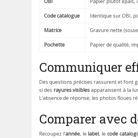
OBI
Papier plutôt épais,
Code catalogue
Identique sur OBI, p
Matrice
Gravure nette (souve
Pochette
Papier de qualité, i
Communiquer eff
Des questions précises rassurent et fon
si des
rayures visibles
apparaissent à la lu
L’absence de réponse, les photos floues rép
Comparer avec de
Recoupez l’
année
, le
label
, le
code catalog