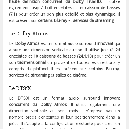
haute définition
concurrent du Dolby TrueHD
. Il utilise
également jusqu’à
huit enceintes
et un
caisson de basses
(7.1)
pour créer un son
plus détaillé
et
plus dynamique
. Il
est présent sur
certains Blu-ray
et
services de streaming
.
Le Dolby Atmos
Le
Dolby Atmos
est un format audio surround
innovant
qui
ajoute une
dimension verticale
au son. Il utilise jusqu’à
24
enceintes
et
10 caissons de basses (24.1.10)
pour créer un
son
tridimensionnel
qui provient de toutes les directions, y
compris du
plafond
. Il est présent sur
certains Blu-ray
,
services de streaming
et
salles de cinéma
.
Le DTS:X
Le
DTS:X
est un format audio surround
innovant
concurrent du Dolby Atmos
. Il utilise également une
dimension verticale
au son, mais il n’impose pas un
nombre précis d’enceintes ni leur positionnement dans la
pièce. Il s’adapte à la configuration existante pour créer un