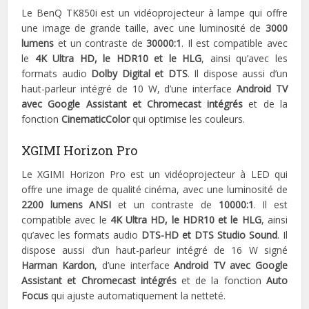
Le BenQ TK850i est un vidéoprojecteur à lampe qui offre
une image de grande taille, avec une luminosité de
3000
lumens
et un contraste de
30000:1
. Il est compatible avec
le
4K Ultra HD, le HDR10 et le HLG
, ainsi qu’avec les
formats audio
Dolby Digital et DTS
. Il dispose aussi d’un
haut-parleur intégré de 10 W, d’une interface
Android TV
avec Google Assistant et Chromecast intégrés
et de la
fonction
CinematicColor
qui optimise les couleurs.
XGIMI Horizon Pro
Le XGIMI Horizon Pro est un vidéoprojecteur à LED qui
offre une image de qualité cinéma, avec une luminosité de
2200 lumens ANSI
et un contraste de
10000:1
. Il est
compatible avec le
4K Ultra HD, le HDR10 et le HLG
, ainsi
qu’avec les formats audio
DTS-HD et DTS Studio Sound
. Il
dispose aussi d’un haut-parleur intégré de 16 W signé
Harman Kardon
, d’une interface
Android TV avec Google
Assistant et Chromecast intégrés
et de la fonction
Auto
Focus
qui ajuste automatiquement la netteté.