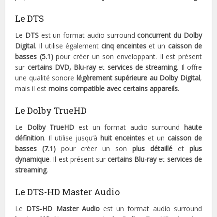
Le DTS
Le
DTS
est un format audio surround
concurrent du Dolby
Digital
. Il utilise également
cinq enceintes
et un
caisson de
basses (5.1)
pour créer un son enveloppant. Il est présent
sur
certains DVD, Blu-ray
et
services de streaming
. Il offre
une qualité sonore
légèrement supérieure au Dolby Digital
,
mais il est
moins compatible avec certains appareils
.
Le Dolby TrueHD
Le
Dolby TrueHD
est un format audio surround
haute
définition
. Il utilise jusqu’à
huit enceintes
et un
caisson de
basses (7.1)
pour créer un son
plus détaillé
et
plus
dynamique
. Il est présent sur
certains Blu-ray
et
services de
streaming
.
Le DTS-HD Master Audio
Le
DTS-HD Master Audio
est un format audio surround