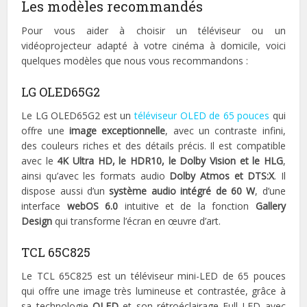
Les modèles recommandés
Pour vous aider à choisir un téléviseur ou un
vidéoprojecteur adapté à votre cinéma à domicile, voici
quelques modèles que nous vous recommandons :
LG OLED65G2
Le LG OLED65G2 est un
téléviseur OLED de 65 pouces
qui
offre une
image exceptionnelle
, avec un contraste infini,
des couleurs riches et des détails précis. Il est compatible
avec le
4K Ultra HD, le HDR10, le Dolby Vision et le HLG
,
ainsi qu’avec les formats audio
Dolby Atmos et DTS:X
. Il
dispose aussi d’un
système audio intégré de 60 W
, d’une
interface
webOS 6.0
intuitive et de la fonction
Gallery
Design
qui transforme l’écran en œuvre d’art.
TCL 65C825
Le TCL 65C825 est un téléviseur mini-LED de 65 pouces
qui offre une image très lumineuse et contrastée, grâce à
sa technologie
QLED
et son rétroéclairage Full LED avec