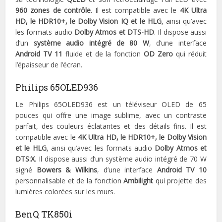
960 zones de contrôle
. Il est compatible avec le
4K Ultra
HD, le HDR10+, le Dolby Vision IQ et le HLG
, ainsi qu’avec
les formats audio
Dolby Atmos et DTS-HD
. Il dispose aussi
d’un
système audio intégré de 80 W
, d’une interface
Android TV 11
fluide et de la fonction
OD Zero
qui réduit
l’épaisseur de l’écran.
Philips 65OLED936
Le Philips 65OLED936 est un téléviseur OLED de 65
pouces qui offre une image sublime, avec un contraste
parfait, des couleurs éclatantes et des détails fins. Il est
compatible avec le
4K Ultra HD, le HDR10+, le Dolby Vision
et le HLG
, ainsi qu’avec les formats audio
Dolby Atmos et
DTS:X
. Il dispose aussi d’un système audio intégré de 70 W
signé
Bowers & Wilkins
, d’une interface
Android TV 10
personnalisable et de la fonction
Ambilight
qui projette des
lumières colorées sur les murs.
BenQ TK850i