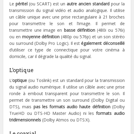
Le
péritel
(ou SCART) est un
autre ancien standard
pour la
transmission du signal vidéo et audio analogique. Il utilise
un câble unique avec une prise rectangulaire à 21 broches
pour transmettre le son et l’image. Il permet de
transmettre une image en
basse définition
(480i ou 576i)
ou en
moyenne définition
(480p ou 576p) et un son stéréo
ou surround (Dolby Pro Logic). Il est
également déconseillé
d’utiliser ce type de connectique pour votre cinéma à
domicile, car il dégrade la qualité du signal.
L’optique
L’
optique
(ou Toslink) est un standard pour la transmission
du signal audio numérique. Il utilise un câble avec une prise
ronde à embout transparent pour transmettre le son. Il
permet de transmettre un son surround (Dolby Digital ou
DTS), mais
pas les formats audio haute définition
(Dolby
TrueHD ou DTS-HD Master Audio) ni les
formats audio
tridimensionnels
(Dolby Atmos ou DTS:X).
Le coaxial